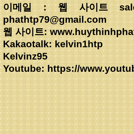
이메일 : 웹 사이트
sa
phathtp79@gmail.com
웹 사이트: www.huythinhpha
Kakaotalk: ke
Kelvinz95
Youtube:
https://www.youtu