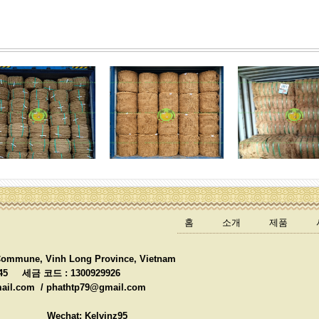
홈
소개
제품
Commune, Vinh Long Province, Vietnam
4445 세금 코드 : 1300929926
mail.com /
phathtp79@gmail.com
echat: Kelvinz95