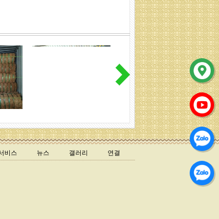
코이어압축펠트
코코넛 화분덮개
서비스
뉴스
갤러리
연결