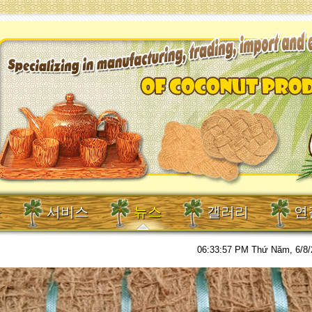
품
서비스
뉴스
갤러리
연
06:33:58 PM
Thứ Năm, 6/8/