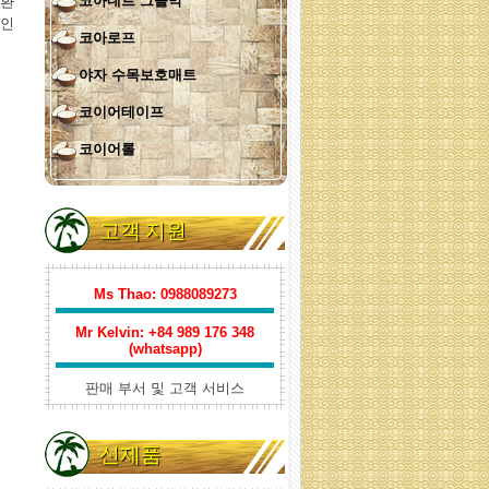
코아네트 그늘막
 환
적인
코아로프
야자 수목보호매트
코이어테이프
코이어롤
코아네트
고객 지원
Ms Thao: 0988089273
Mr Kelvin: +84
989 176 348
(whatsapp)
판매 부서 및 고객 서비스
코이어테이프
신제품