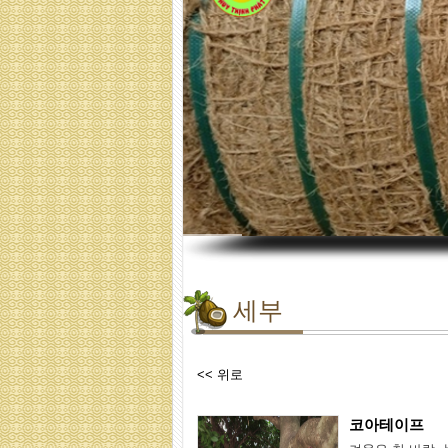
세부
<< 위로
코아테이프