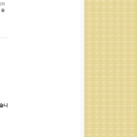
치가
 솔
야자매트 5m
코코넛 매트
했습니