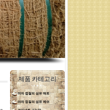
코아매트
코아매트 700 GSM
제품 카테고리
야자 껍질의 섬유 매트
야자 껍질의 섬유 메쉬
코아매트롤