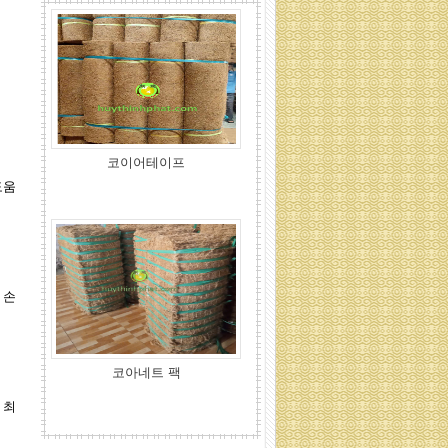
코아네트 팩
도움
 손
코코넛 화분덮개
 최