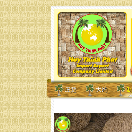
庄楚
大约