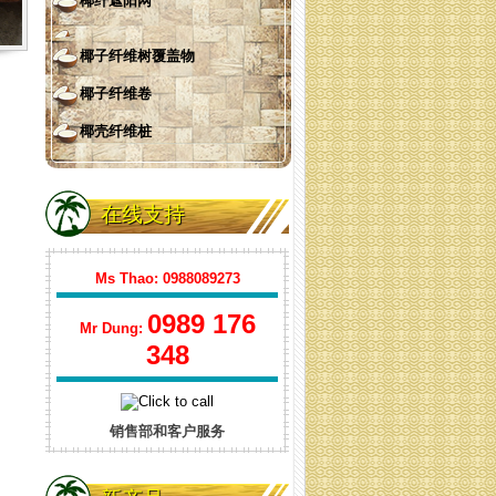
椰纤遮阳网
ココナッツ繊維の日よけネット
（ 丸）
椰子纤维树覆盖物
椰子纤维卷
椰壳纤维桩
在线支持
椰纤遮阳网
Ms Thao: 0988089273
0989 176
Mr Dung:
348
销售部和客户服务
ココナッツ繊維の日よけネット