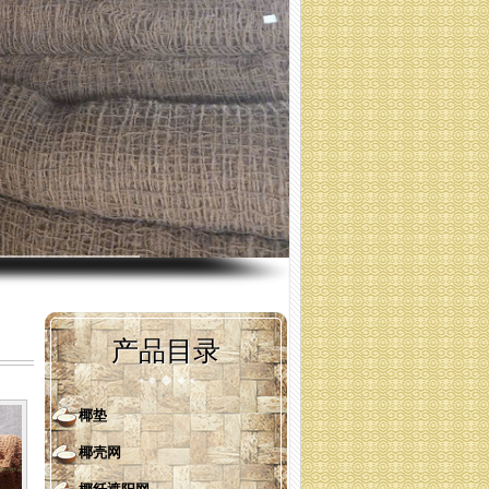
椰壳纤维网 （规格：联系）
产品目录
椰垫
椰壳网