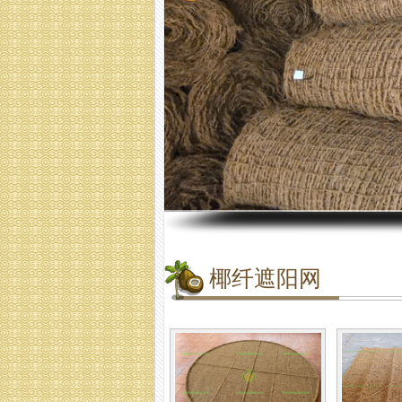
椰纤遮阳网