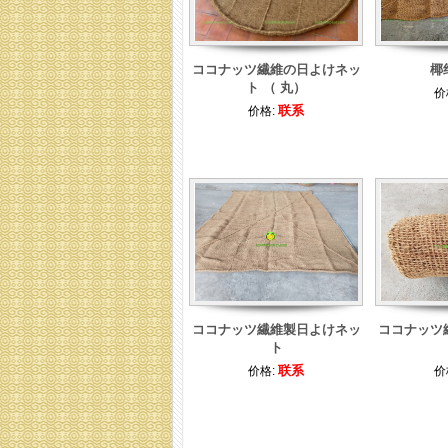
ココナッツ繊維の日よけネッ
椰
ト （ 丸）
价
联系
价格:
ココナッツ繊維製日よけネッ
ココナッツ
ト
联系
价格:
价