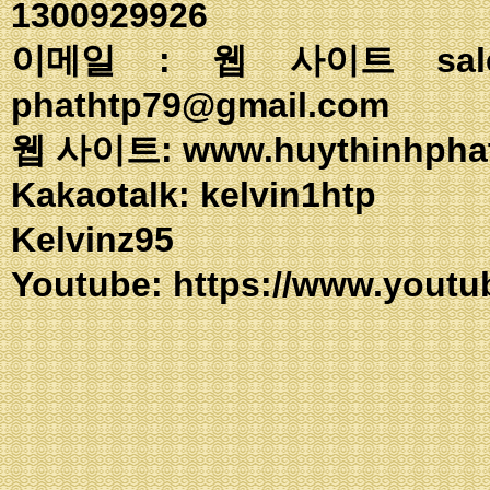
1300929926
이메일 : 웹 사이트
sa
phathtp79@gmail.com
웹 사이트: www.huythinhpha
Kakaotalk: ke
Kelvinz95
Youtube:
https://www.youtu