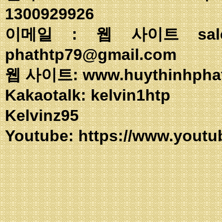
1300929926
이메일 : 웹 사이트
sa
phathtp79@gmail.com
웹 사이트: www.huythinhpha
Kakaotalk: ke
Kelvinz95
Youtube:
https://www.youtu