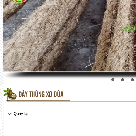
DÂY THỪNG XƠ DỪA
<< Quay lại