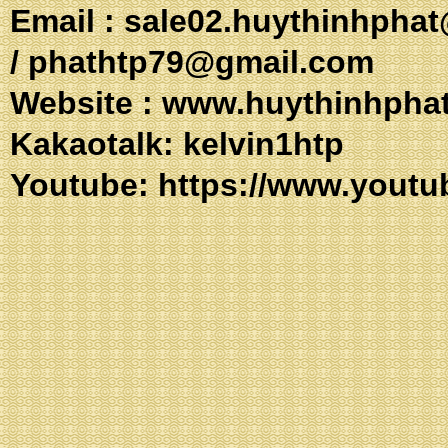
Email :
sale02.huythinhpha
/
phathtp79@gmail.com
Website :
www.huythinhpha
Kakaotalk: 
Youtube:
https://www.youtu