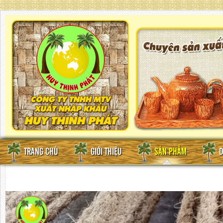
TRANG CHỦ
GIỚI THIỆU
SẢN PHẨM
D