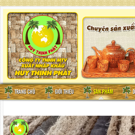
TRANG CHỦ
GIỚI THIỆU
SẢN PHẨM
D