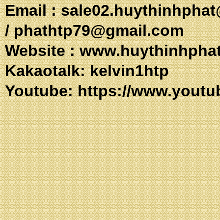
Email :
sale02.huythinhpha
/
phathtp79@gmail.com
Website :
www.huythinhpha
Kakaotalk: 
Youtube:
https://www.youtu