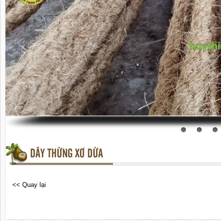
DÂY THỪNG XƠ DỪA
<< Quay lại