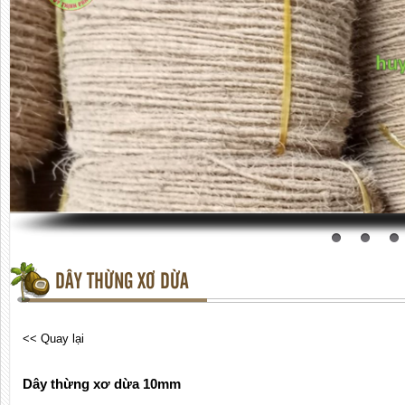
DÂY THỪNG XƠ DỪA
<< Quay lại
Dây thừng xơ dừa 10mm