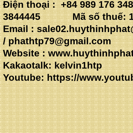
Điện thoại : +84 989 176 34
3844445 Mã số thuế: 1
Email :
sale02.huythinhpha
/
phathtp79@gmail.com
Website :
www.huythinhpha
Kakaotalk: 
Youtube:
https://www.youtu