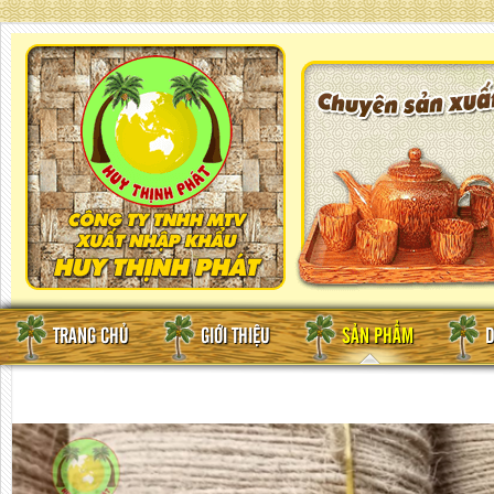
TRANG CHỦ
GIỚI THIỆU
SẢN PHẨM
D