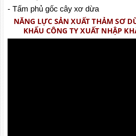
- Tấm phủ gốc cây xơ dừa
NĂNG LỰC SẢN XUẤT THẢM SƠ DỪ
KHẨU CÔNG TY XUẤT NHẬP KH