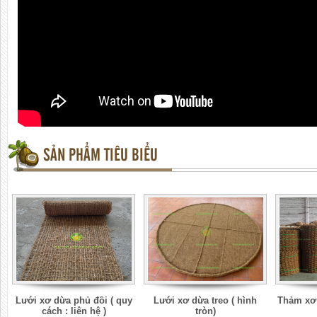
SẢN PHẨM TIÊU BIỂU
Lưới xơ dừa phủ đồi ( quy
Lưới xơ dừa treo ( hình
Thảm xơ 
cách : liên hệ )
tròn)