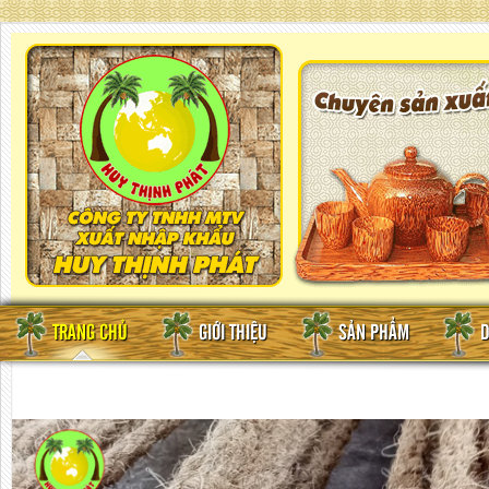
TRANG CHỦ
GIỚI THIỆU
SẢN PHẨM
D