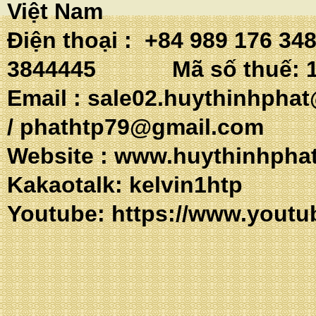
Việt Nam
Điện thoại : +84 989 176 34
3844445 Mã số thuế: 1
Email :
sale02.huythinhpha
/
phathtp79@gmail.com
Website :
www.huythinhpha
Kakaotalk: 
Youtube:
https://www.youtu