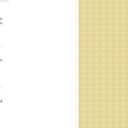
từ
ền
Lưới xơ dừa ép kiện 400 GSM
ều
lưới xơ dừa cuộn ống
hả