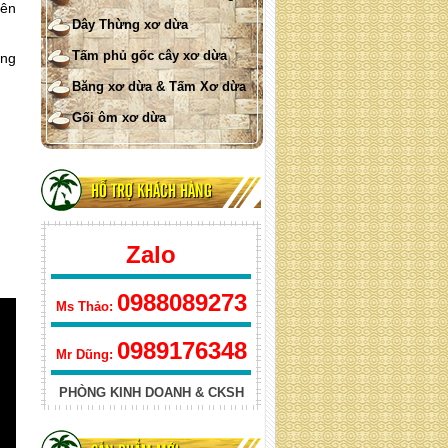
yên
lưới xơ dừa cuộn ống
Dây Thừng xơ dừa
Tấm phủ gốc cây xơ dừa
ùng
Băng xơ dừa & Tấm Xơ dừa
Gối ôm xơ dừa
HỖ TRỢ KHÁCH HÀNG
Lưới xơ dừa
Zalo
H
0988089273
Ms Thảo:
0989176348
Mr Dũng:
PHÒNG KINH DOANH & CKSH
Băng xơ dừa ép cuộn (Quy