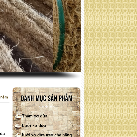
Lưới xơ dừa 400GSM
Lưới xơ dừa 700 GSM
thêm
DANH MỤC SẢN PHẨM
Thảm xơ dừa
Lưới xơ dừa
của
lưới xơ dừa treo che nắng