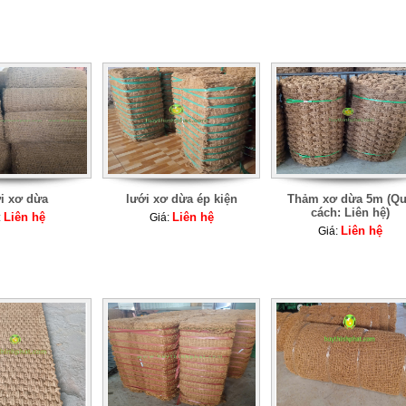
i xơ dừa
lưới xơ dừa ép kiện
Thảm xơ dừa 5m (Q
cách: Liên hệ)
Liên hệ
Liên hệ
:
Giá:
Liên hệ
Giá: