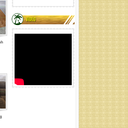
VIDEO
nh
Dây thừng xơ dừa 80MM
Dây thừng xơ dừa 80MM
g