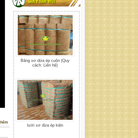
cách: Liên hệ)
SẢN PHẨM MỚI
lưới xơ dừa ép kiện
thêm
Tấm xơ dừa tròn đậy gốc cây