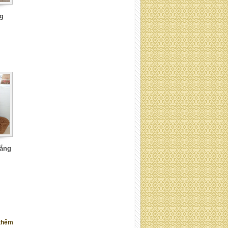
g
Băng xơ dừa cuộn
nắng
Tấm xơ dừa tròn
thêm