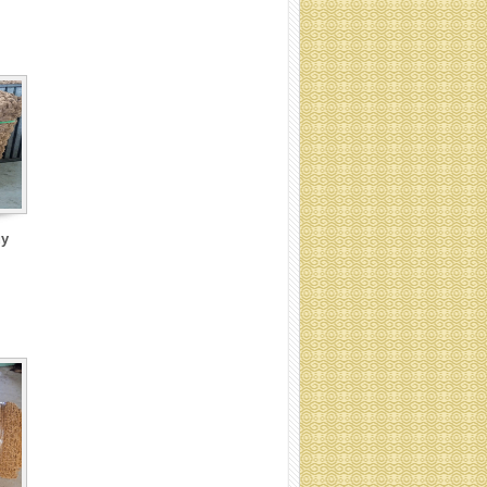
Thảm xơ dừa 5m (Quy cách:
Liên hệ)
uy
Thảm xơ dừa (Quy cách: Liên
hệ)