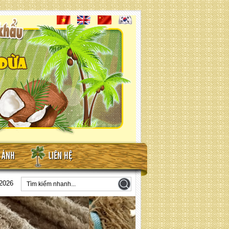
Lưới xơ dừa treo ( hình vuông)
lưới xơ dừa che nắng hình tam
giác
N ẢNH
LIÊN HỆ
2026