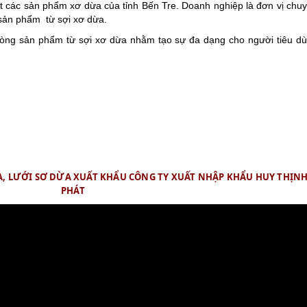
t các sản phẩm xơ dừa của tỉnh Bến Tre. Doanh nghiệp là đơn vị chu
 sản phẩm từ sợi xơ dừa.
dòng sản phẩm từ sợi xơ dừa nhằm tạo sự đa dạng cho người tiêu d
, LƯỚI SƠ DỪA XUẤT KHẨU CÔNG TY XUẤT NHẬP KHẨU HUY THỊN
PHÁT