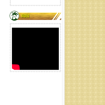
VIDEO
lưới xơ dừa cuộn ống
Lưới xơ dừa