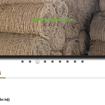
A
ên hệ)