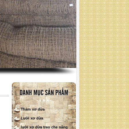
Lưới xơ dừa phủ đồi ( quy cách
: liên hệ )
DANH MỤC SẢN PHẨM
Thảm xơ dừa
Lưới xơ dừa
lưới xơ dừa treo che nắng