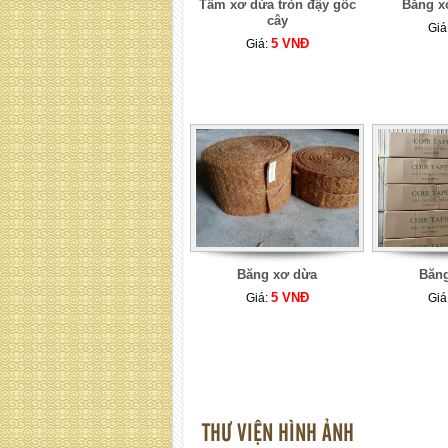
Tấm xơ dừa tròn đậy gốc
Băng x
cây
Giá
5 VNĐ
Giá:
Băng xơ dừa
Băn
5 VNĐ
Giá:
Giá
THƯ VIỆN HÌNH ẢNH