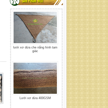
giác
SẢN PHẨM MỚI
Lưới xơ dừa 400GSM
Lưới xơ dừa 700 GSM