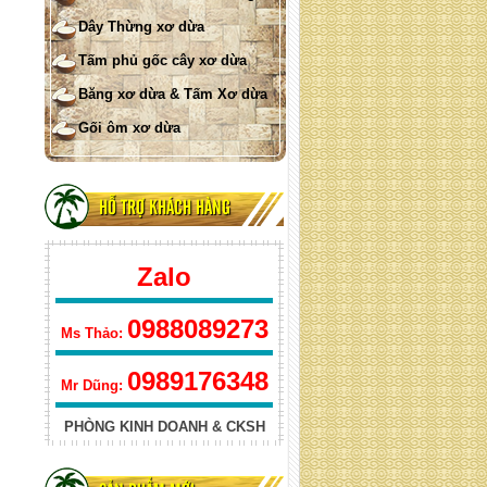
Lưới xơ dừa treo ( hình tròn)
Dây Thừng xơ dừa
Tấm phủ gốc cây xơ dừa
Băng xơ dừa & Tấm Xơ dừa
Gối ôm xơ dừa
HỖ TRỢ KHÁCH HÀNG
Lưới xơ dừa treo ( hình vuông)
Zalo
0988089273
Ms Thảo:
0989176348
Mr Dũng:
PHÒNG KINH DOANH & CKSH
lưới xơ dừa che nắng hình tam