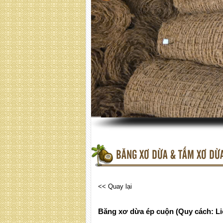
BĂNG XƠ DỪA & TẤM XƠ DỪ
<< Quay lại
Băng xơ dừa ép cuộn (Quy cách: Li