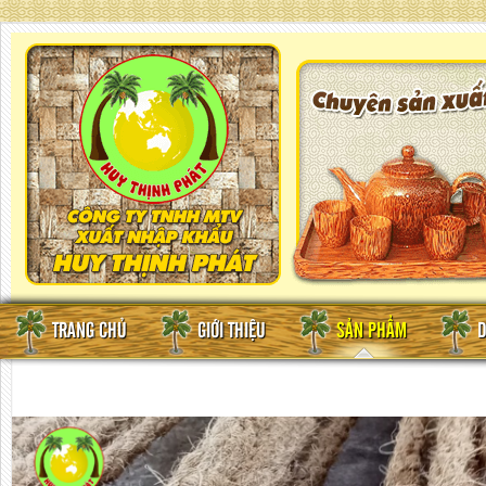
TRANG CHỦ
GIỚI THIỆU
SẢN PHẨM
D