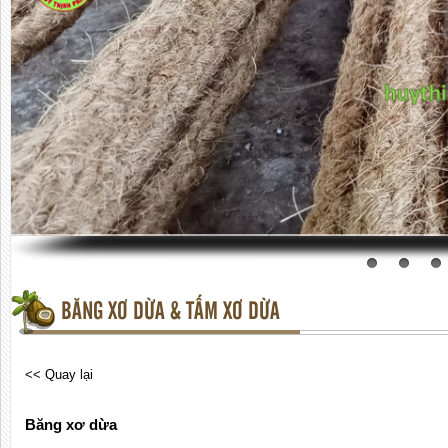
BĂNG XƠ DỪA & TẤM XƠ DỪA
<< Quay lại
Băng xơ dừa