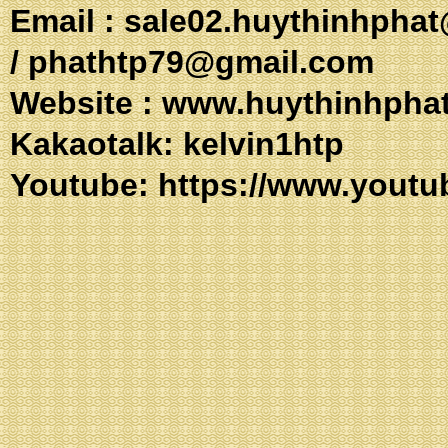
Email :
sale02.huythinhpha
/
phathtp79@gmail.com
Website :
www.huythinhpha
Kakaotalk: 
Youtube:
https://www.youtu