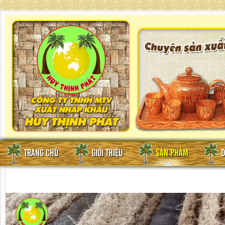
TRANG CHỦ
GIỚI THIỆU
SẢN PHẨM
D