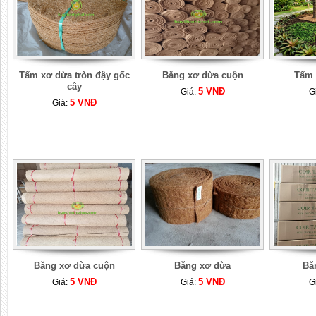
Tấm xơ dừa tròn đậy gốc
Băng xơ dừa cuộn
Tấm 
cây
5 VNĐ
Giá:
G
5 VNĐ
Giá:
Băng xơ dừa cuộn
Băng xơ dừa
Bă
5 VNĐ
5 VNĐ
Giá:
Giá:
G