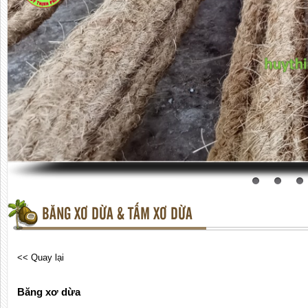
BĂNG XƠ DỪA & TẤM XƠ DỪA
<< Quay lại
Băng xơ dừa