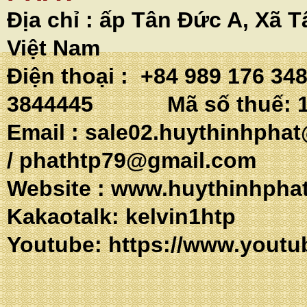
Địa chỉ :
ấp Tân Đức A, Xã T
Việt Nam
Điện thoại : +84 989 176 34
3844445 Mã số thuế: 1
Email :
sale02.huythinhpha
/
phathtp79@gmail.com
Website :
www.huythinhpha
Kakaotalk: 
Youtube:
https://www.youtu