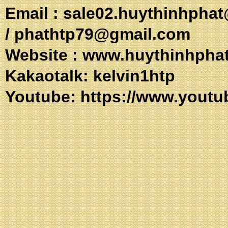
Email :
sale02.huythinhpha
/
phathtp79@gmail.com
Website :
www.huythinhpha
Kakaotalk: 
Youtube:
https://www.youtu