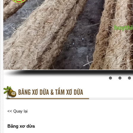
BĂNG XƠ DỪA & TẤM XƠ DỪA
<< Quay lại
Băng xơ dừa