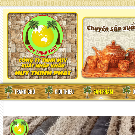
TRANG CHỦ
GIỚI THIỆU
SẢN PHẨM
D