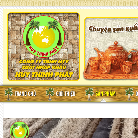
TRANG CHỦ
GIỚI THIỆU
SẢN PHẨM
D