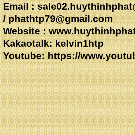
Email :
sale02.huythinhpha
/
phathtp79@gmail.com
Website :
www.huythinhpha
Kakaotalk: 
Youtube:
https://www.youtu