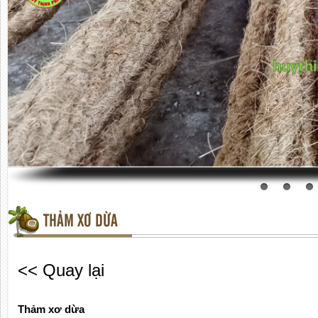
THẢM XƠ DỪA
<< Quay lại
Thảm xơ dừa