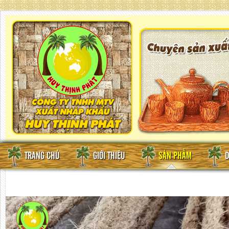
TRANG CHỦ
GIỚI THIỆU
SẢN PHẨM
D