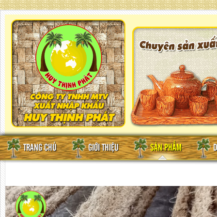
TRANG CHỦ
GIỚI THIỆU
SẢN PHẨM
D