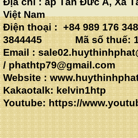
Địa chỉ :
ấp Tân Đức A, Xã T
Việt Nam
Điện thoại : +84 989 176 34
3844445 Mã số thuế: 1
Email :
sale02.huythinhpha
/
phathtp79@gmail.com
Website :
www.huythinhpha
Kakaotalk: 
Youtube:
https://www.youtu