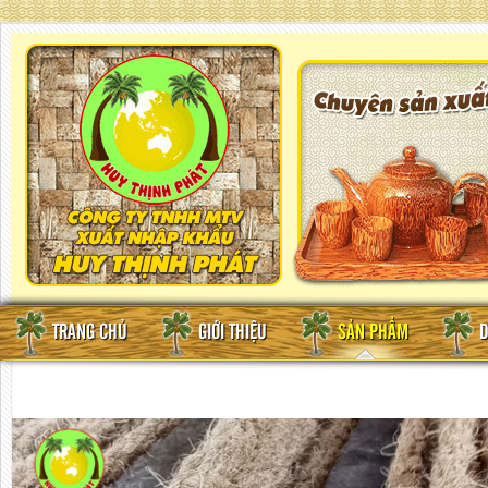
TRANG CHỦ
GIỚI THIỆU
SẢN PHẨM
D