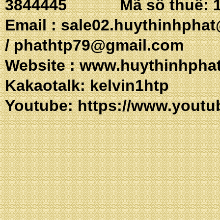
3844445 Mã số thuế: 1
Email :
sale02.huythinhpha
/
phathtp79@gmail.com
Website :
www.huythinhpha
Kakaotalk: 
Youtube:
https://www.youtu