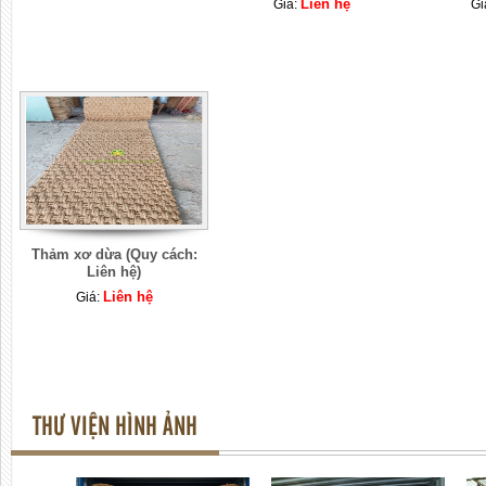
Liên hệ
Giá:
Gi
Thảm xơ dừa (Quy cách:
Liên hệ)
Liên hệ
Giá:
THƯ VIỆN HÌNH ẢNH