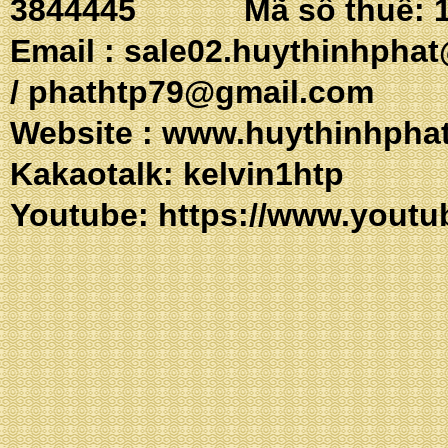
3844445 Mã số thuế: 1
Email :
sale02.huythinhpha
/
phathtp79@gmail.com
Website :
www.huythinhpha
Kakaotalk: 
Youtube:
https://www.youtu