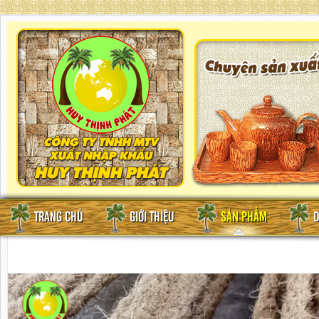
TRANG CHỦ
GIỚI THIỆU
SẢN PHẨM
D