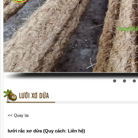
LƯỚI XƠ DỪA
<< Quay lại
lưới rắc xơ dừa (Quy cách: Liên hệ)