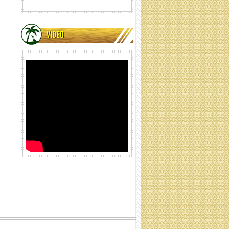
VIDEO
lưới xơ dừa cuộn ống
Lưới xơ dừa