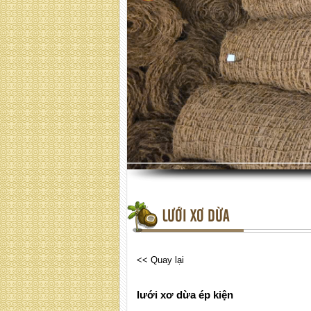
LƯỚI XƠ DỪA
<< Quay lại
lưới xơ dừa ép kiện