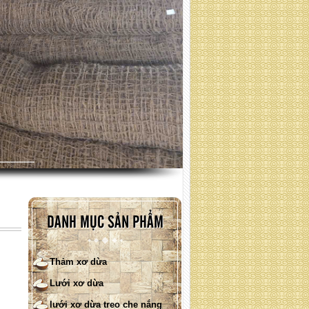
Lưới xơ dừa phủ đồi ( quy cách
: liên hệ )
DANH MỤC SẢN PHẨM
Thảm xơ dừa
Lưới xơ dừa
lưới xơ dừa treo che nắng