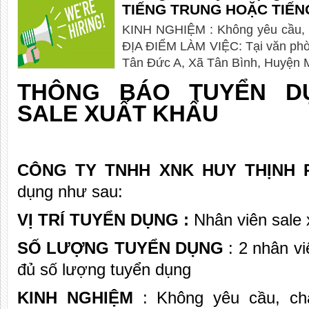
TIẾNG TRUNG HOẶC TIẾN
KINH NGHIỆM : Không yêu cầu, c
ĐỊA ĐIỂM LÀM VIỆC: Tại văn phòn
Tân Đức A, Xã Tân Bình, Huyện 
THÔNG BÁO TUYỂN D
SALE XUẤT KHẨU
CÔNG TY TNHH XNK HUY THỊNH 
dụng như sau:
VỊ TRÍ TUYỂN DỤNG :
Nhân viên sale 
SỐ LƯỢNG TUYỂN DỤNG
: 2 nhân vi
đủ số lượng tuyển dụng
KINH NGHIỆM
: Không yêu cầu, ch