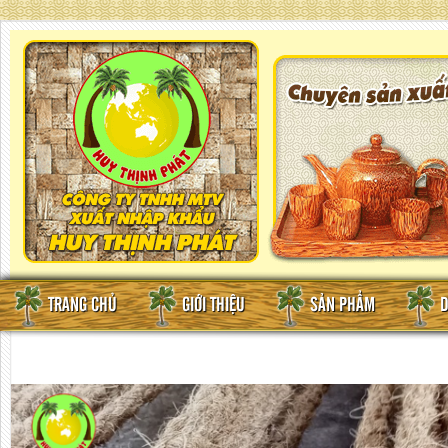
TRANG CHỦ
GIỚI THIỆU
SẢN PHẨM
D