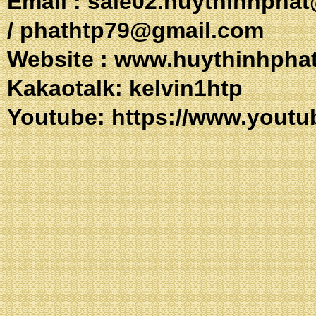
Email :
sale02.huythinhpha
/
phathtp79@gmail.com
Website :
www.huythinhpha
Kakaotalk: 
Youtube:
https://www.youtu