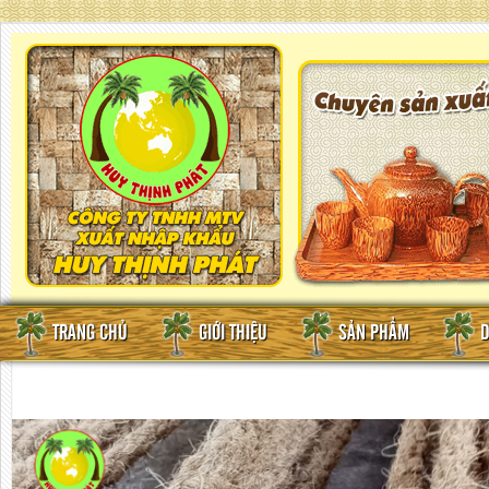
TRANG CHỦ
GIỚI THIỆU
SẢN PHẨM
D