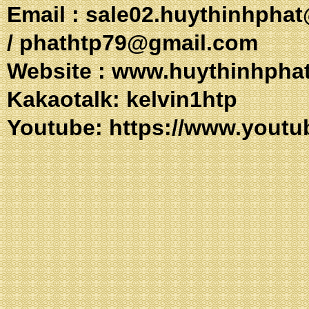
Email :
sale02.huythinhpha
/
phathtp79@gmail.com
Website :
www.huythinhpha
Kakaotalk: 
Youtube:
https://www.youtu